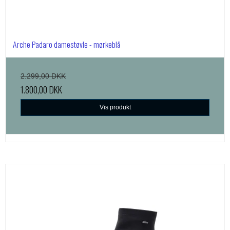
Arche Padaro damestøvle - mørkeblå
2.299,00 DKK
1.800,00 DKK
Vis produkt