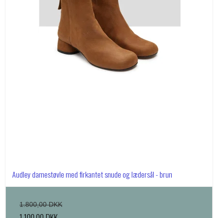
Audley damestøvle med firkantet snude og lædersål - brun
1.800,00 DKK
1.100,00 DKK