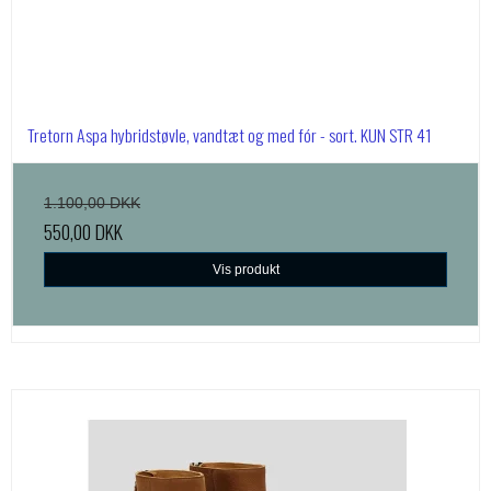
Tretorn Aspa hybridstøvle, vandtæt og med fór - sort. KUN STR 41
1.100,00 DKK
550,00 DKK
Vis produkt