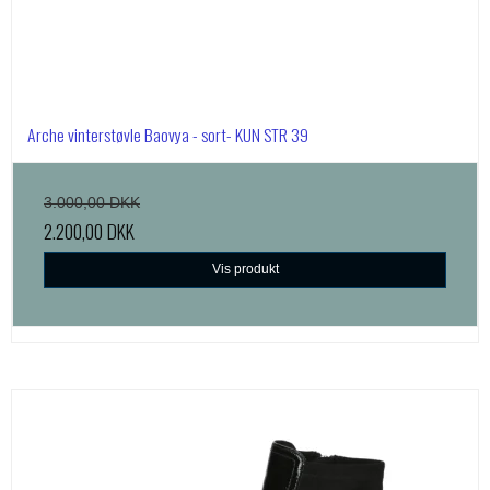
Arche vinterstøvle Baovya - sort- KUN STR 39
3.000,00 DKK
2.200,00 DKK
Vis produkt