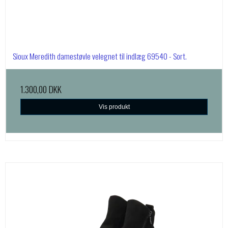
Sioux Meredith damestøvle velegnet til indlæg 69540 - Sort.
1.300,00 DKK
Vis produkt