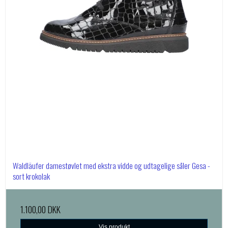
Waldläufer damestøvlet med ekstra vidde og udtagelige såler Gesa -
sort krokolak
1.100,00 DKK
Vis produkt