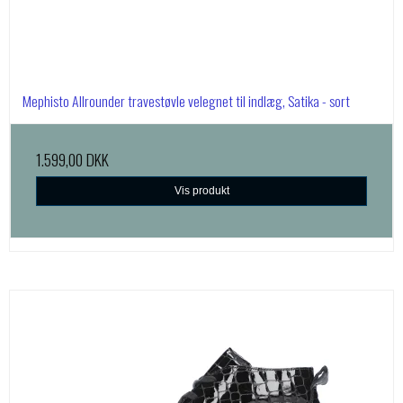
Mephisto Allrounder travestøvle velegnet til indlæg, Satika - sort
1.599,00 DKK
Vis produkt