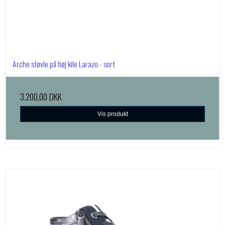
Arche støvle på høj kile Larazo - sort
3.200,00 DKK
Vis produkt