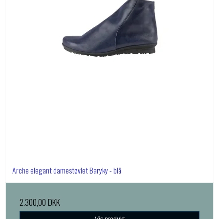
Arche elegant damestøvlet Baryky - blå
2.300,00 DKK