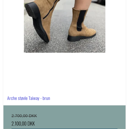
Arche støvle Taiway - brun
2.700,00 DKK
2.100,00 DKK