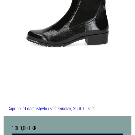
Caprice let damestøvle i sort skindlak, 25307 - sort
1.000,00 DKK