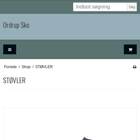
Søg
Ordrup Sko
Forside
/
Shop
/
STØVLER
STØVLER