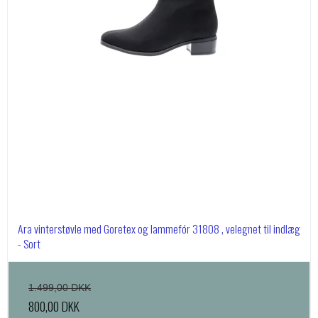
Ara vinterstøvle med Goretex og lammefór 31808 , velegnet til indlæg
- Sort
1.499,00 DKK
800,00 DKK