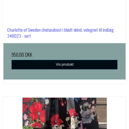
Charlotte of Sweden chelseaboot i blødt skind, velegnet til indlæg
348023 - sort
950,00 DKK
Vis produkt