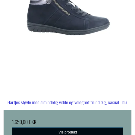
Hartjes støvle med almindelig vidde og velegnet til indlæg, casual - blå
1.650,00 DKK
Vis produkt