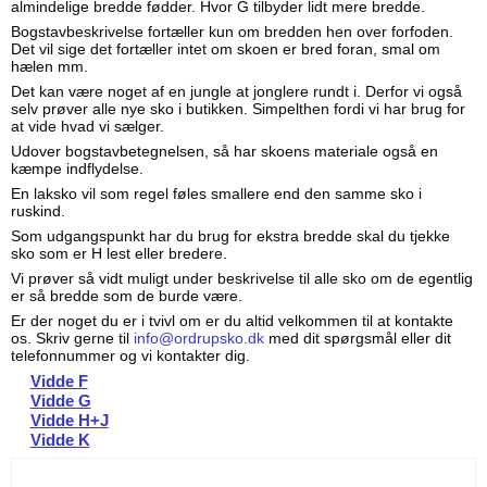
almindelige bredde fødder. Hvor G tilbyder lidt mere bredde.
Bogstavbeskrivelse fortæller kun om bredden hen over forfoden.
Det vil sige det fortæller intet om skoen er bred foran, smal om
hælen mm.
Det kan være noget af en jungle at jonglere rundt i. Derfor vi også
selv prøver alle nye sko i butikken. Simpelthen fordi vi har brug for
at vide hvad vi sælger.
Udover bogstavbetegnelsen, så har skoens materiale også en
kæmpe indflydelse.
En laksko vil som regel føles smallere end den samme sko i
ruskind.
Som udgangspunkt har du brug for ekstra bredde skal du tjekke
sko som er H lest eller bredere.
Vi prøver så vidt muligt under beskrivelse til alle sko om de egentlig
er så bredde som de burde være.
Er der noget du er i tvivl om er du altid velkommen til at kontakte
os. Skriv gerne til
info@ordrupsko.dk
med dit spørgsmål eller dit
telefonnummer og vi kontakter dig.
Vidde F
Vidde G
Vidde H+J
Vidde K