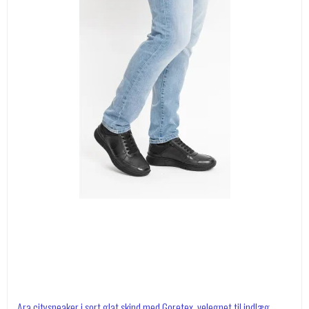
Ara citysneaker i sort glat skind med Goretex, velegnet til indlæg