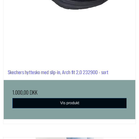
Skechers hyttesko med slip-in, Arch fit 2,0 232900 - sort
1.000,00 DKK
Vis produkt