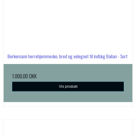
Berkemann herrehjemmesko, bred og velegnet til indlæg Balian - Sort
1.000,00 DKK
Vis produkt