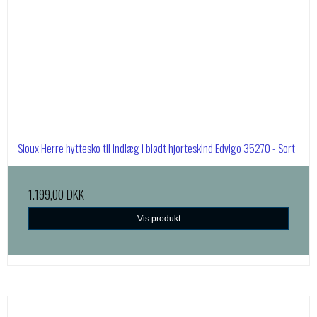
Sioux Herre hyttesko til indlæg i blødt hjorteskind Edvigo 35270 - Sort
1.199,00 DKK
Vis produkt