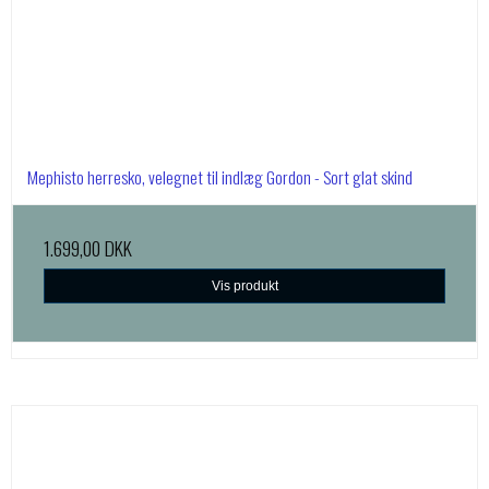
Mephisto herresko, velegnet til indlæg Gordon - Sort glat skind
1.699,00 DKK
Vis produkt