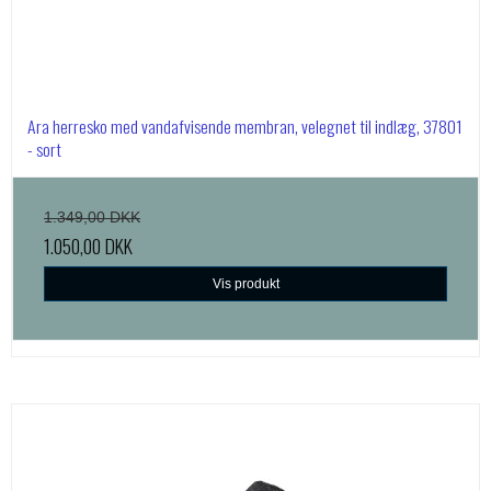
Ara herresko med vandafvisende membran, velegnet til indlæg, 37801
- sort
1.349,00 DKK
1.050,00 DKK
Vis produkt