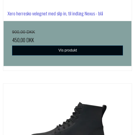
Xero herresko velegnet med slip in, til indlæg Nexus - blå
900,00 DKK
450,00 DKK
Vis produkt