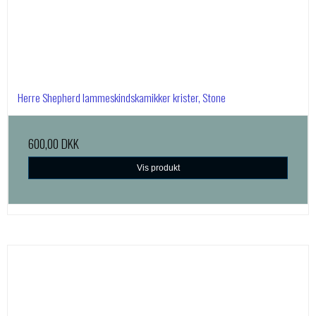
Herre Shepherd lammeskindskamikker krister, Stone
600,00 DKK
Vis produkt