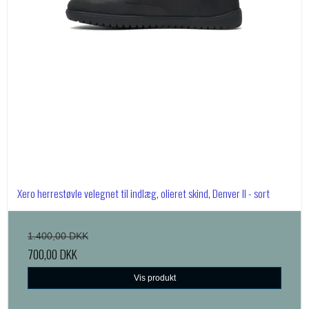
Xero herrestøvle velegnet til indlæg, olieret skind, Denver II - sort
1.400,00 DKK
700,00 DKK
Vis produkt