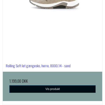
Rolling Soft let gængesko, herre, 8000.14 - sand
1.199,00 DKK
Vis produkt