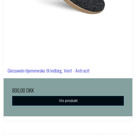
Giesswein hjemmesko til indlæg, Vent - Antracit
800,00 DKK
Vis produkt