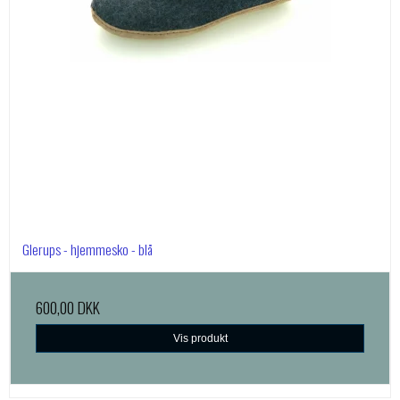
Glerups - hjemmesko - blå
600,00 DKK
Vis produkt