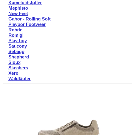
Kameluldstøfler
Mephisto
New Feet
Gabor - Rolling Soft
Playbor Footwear
Rohde
Romigi
Play-boy
Saucony
Sebago
Shepherd
Sioux
Skechers
Xero
Waldläufer