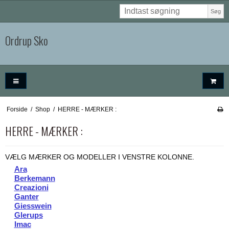
Søg
Ordrup Sko
Forside
/
Shop
/
HERRE - MÆRKER :
HERRE - MÆRKER :
VÆLG MÆRKER OG MODELLER I VENSTRE KOLONNE.
Ara
Berkemann
Creazioni
Ganter
Giesswein
Glerups
Imac