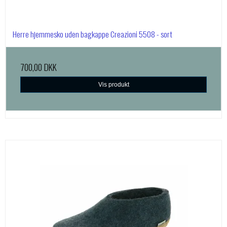
Herre hjemmesko uden bagkappe Creazioni 5508 - sort
700,00 DKK
Vis produkt