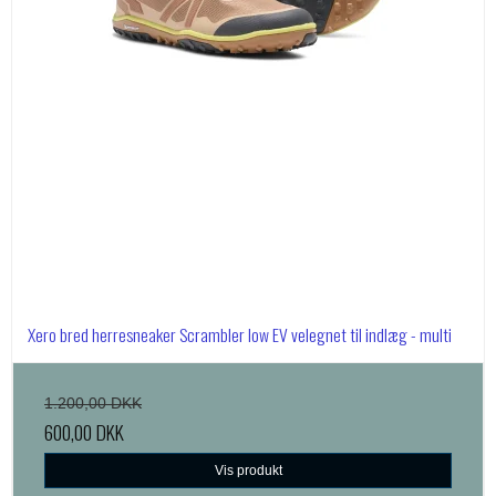
Xero bred herresneaker Scrambler low EV velegnet til indlæg - multi
1.200,00 DKK
600,00 DKK
Vis produkt