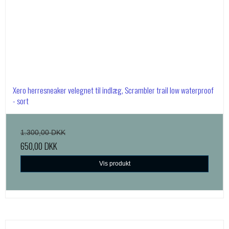
Xero herresneaker velegnet til indlæg, Scrambler trail low waterproof
- sort
1.300,00 DKK
650,00 DKK
Vis produkt