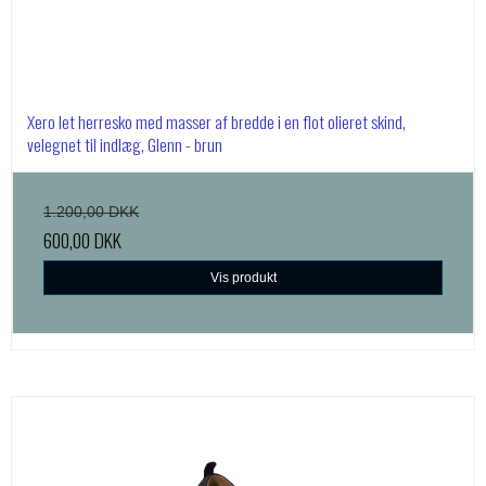
Xero let herresko med masser af bredde i en flot olieret skind,
velegnet til indlæg, Glenn - brun
1.200,00 DKK
600,00 DKK
Vis produkt