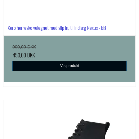
Xero herresko velegnet med slip in, til indlæg Nexus - blå
900,00 DKK
450,00 DKK
Vis produkt