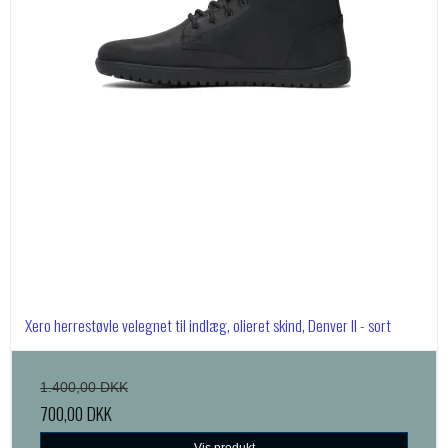
Xero herrestøvle velegnet til indlæg, olieret skind, Denver II - sort
1.400,00 DKK
700,00 DKK
Vis produkt