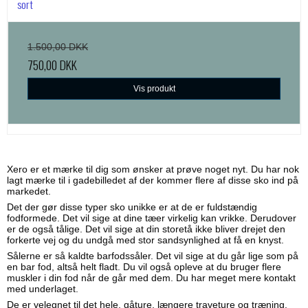
sort
1.500,00 DKK
750,00 DKK
Vis produkt
Xero er et mærke til dig som ønsker at prøve noget nyt. Du har nok
lagt mærke til i gadebilledet af der kommer flere af disse sko ind på
markedet.
Det der gør disse typer sko unikke er at de er fuldstændig
fodformede. Det vil sige at dine tæer virkelig kan vrikke. Derudover
er de også tålige. Det vil sige at din storetå ikke bliver drejet den
forkerte vej og du undgå med stor sandsynlighed at få en knyst.
Sålerne er så kaldte barfodssåler. Det vil sige at du går lige som på
en bar fod, altså helt fladt. Du vil også opleve at du bruger flere
muskler i din fod når de går med dem. Du har meget mere kontakt
med underlaget.
De er velegnet til det hele, gåture, længere traveture og træning.