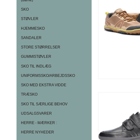
SKO
STØVLER
HJEMMESKO
SANDALER
STORE STØRRELSER
GUMMISTØVLER
SKO TIL INDLÆG
UNIFORMSSKO/ARBEJDSSKO
SKO MED EKSTRA VIDDE
TRÆSKO
SKO TIL SÆRLIGE BEHOV
UDSALGSVARER
HERRE - MÆRKER :
HERRE NYHEDER