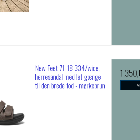
New Feet 71-18 334/wide,
1.350
herresandal med let gænge
til den brede fod - mørkebrun
V