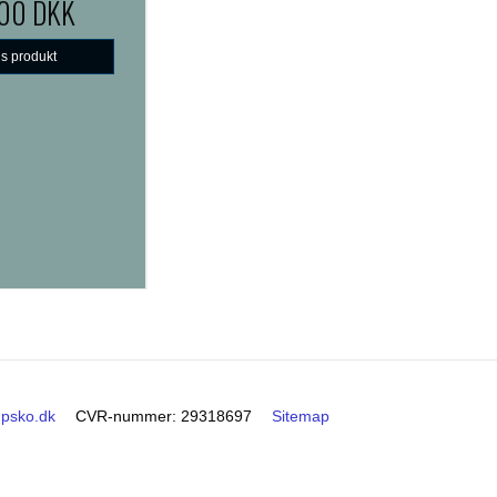
,00 DKK
is produkt
upsko.dk
CVR-nummer
:
29318697
Sitemap