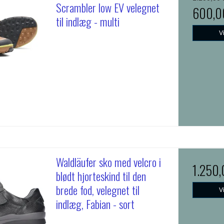
Scrambler low EV velegnet
600,0
til indlæg - multi
V
Waldläufer sko med velcro i
1.250
blødt hjorteskind til den
brede fod, velegnet til
V
indlæg, Fabian - sort