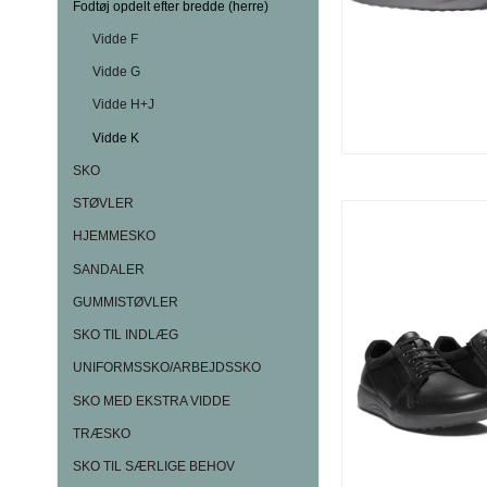
Fodtøj opdelt efter bredde (herre)
Vidde F
Vidde G
Vidde H+J
Vidde K
SKO
STØVLER
HJEMMESKO
SANDALER
GUMMISTØVLER
SKO TIL INDLÆG
UNIFORMSSKO/ARBEJDSSKO
SKO MED EKSTRA VIDDE
TRÆSKO
SKO TIL SÆRLIGE BEHOV