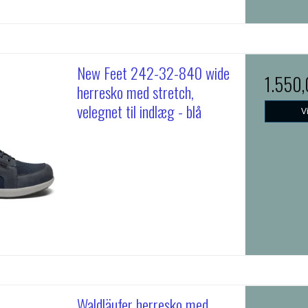
New Feet 242-32-840 wide
1.550
herresko med stretch,
velegnet til indlæg - blå
V
Waldläufer herresko med