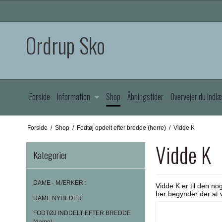
Ordrup Sko
Forside
Information
Shop
Åbningstider
Overvejer du indl
Forside
/
Shop
/
Fodtøj opdelt efter bredde (herre)
/
Vidde K
Vidde K
Kategorier
DAME - MÆRKER :
Vidde K er til den n
her begynder der at 
DAME NYHEDER
FODTØJ INDDELT EFTER BREDDE
(dame)