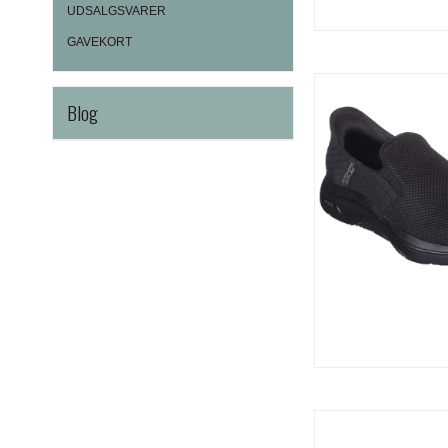
UDSALGSVARER
GAVEKORT
Blog