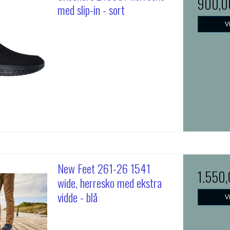
900,0
med slip-in - sort
V
New Feet 261-26 1541
1.550
wide, herresko med ekstra
vidde - blå
V