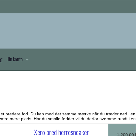
æg
Din konto
oget bredere fod. Du kan med det samme mærke når du træder ned i en
være mere plads. Har du smalle fødder vil du derfor svømme rundt i e
Xero bred herresneaker
1.200,00