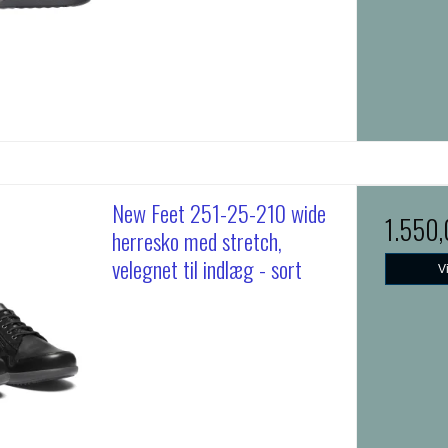
New Feet 251-25-210 wide
1.550
herresko med stretch,
velegnet til indlæg - sort
V