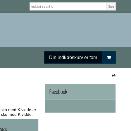
Søg
Din indkøbskurv er tom
Facebook
 sko med K vidde er
n sko med K vidde.
 DKK