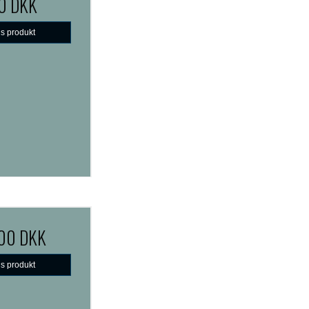
0 DKK
is produkt
,00 DKK
is produkt