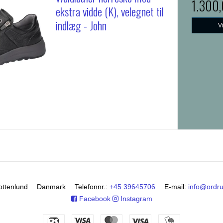
1.300
ekstra vidde (K), velegnet til
indlæg - John
V
ottenlund
Danmark
Telefonnr.
:
+45 39645706
E-mail
:
info@ordr
Facebook
Instagram