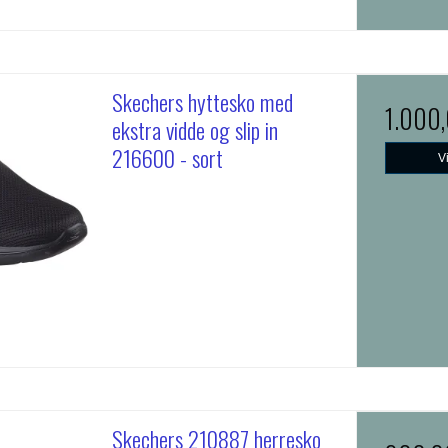
Skechers hyttesko med
1.000
ekstra vidde og slip in
216600 - sort
V
Skechers 210887 herresko