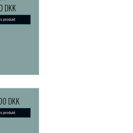
0 DKK
is produkt
,00 DKK
is produkt