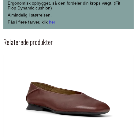
Ergonomisk opbygget, så den fordeler din krops vægt. (Fit
Flop Dynamic cushion)
Almindelig i størrelsen.
Fås i flere farver, klik
her
Relaterede produkter