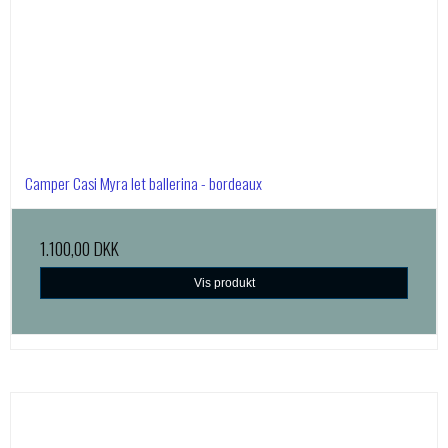
Camper Casi Myra let ballerina - bordeaux
1.100,00 DKK
Vis produkt