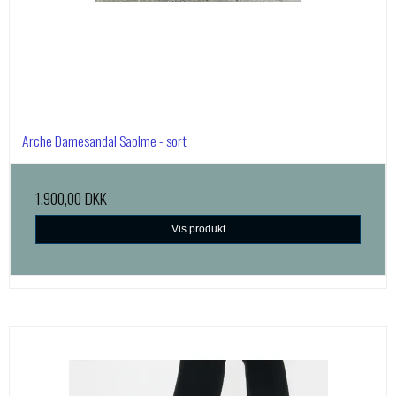
Arche Damesandal Saolme - sort
1.900,00 DKK
Vis produkt