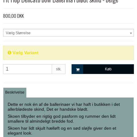
800,00 DKK
Vælg Størrelse
Vælg Variant
stk.
Køb
Beskrivelse
Dette er nok én af de ballerinaer vi har haft i butikken i det
allerblødeste skind, Det er handske blødt.
Skoen tilbyder en rigtig god pasform og rummer den lidt
smallere til almindeligt bredde fod.
Skoen har lidt skjult hælløft og en sød sløjfe giver den et
elegant look.