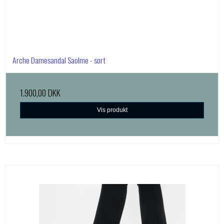
Arche Damesandal Saolme - sort
1.900,00 DKK
Vis produkt