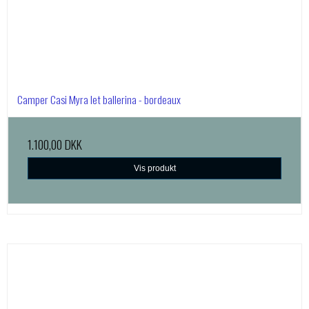
Camper Casi Myra let ballerina - bordeaux
1.100,00 DKK
Vis produkt