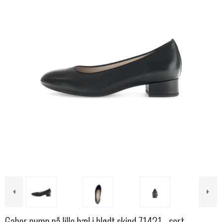
Gabor pump på lille hæl i blødt skind 71421 - sort