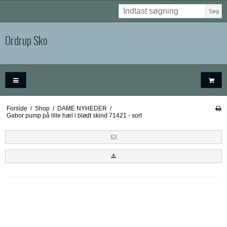
Søg
Ordrup Sko
Forside
/
Shop
/
DAME NYHEDER
/
Gabor pump på lille hæl i blødt skind 71421 - sort