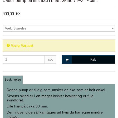
900,00 DKK
Vælg Størrelse
Vælg Variant
stk.
Køb
Beskrivelse
Denne pump er til dig som ønsker en sko som er helt enkel.
Skoens skind er i en meget lækker kvalitet og er fuld
skindforet.
Lille hæl på cirka 30 mm.
Den indvendige sål kan tages ud hvis du har egne mindre
indlæg.