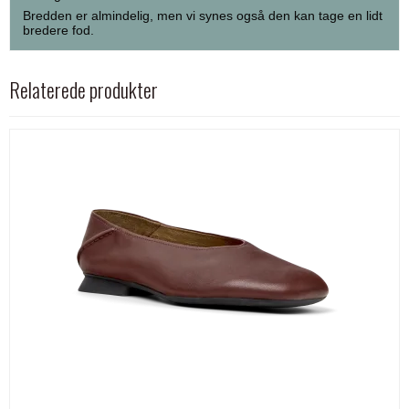
Bredden er almindelig, men vi synes også den kan tage en lidt
bredere fod.
Relaterede produkter