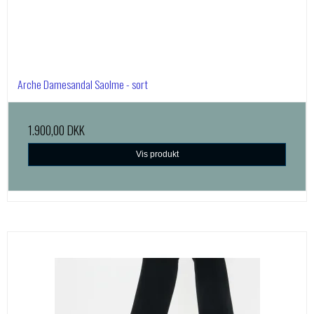
Arche Damesandal Saolme - sort
1.900,00 DKK
Vis produkt