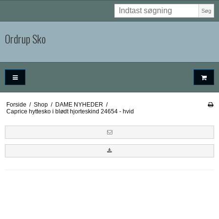
Søg
Ordrup Sko
Forside
/
Shop
/
DAME NYHEDER
/
Caprice hyttesko i blødt hjorteskind 24654 - hvid