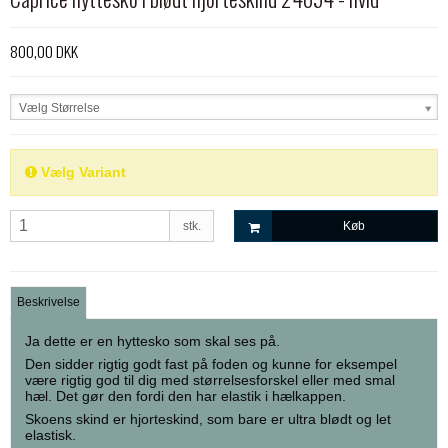
800,00 DKK
Vælg Størrelse
Vælg Variant
stk.
Køb
Beskrivelse
Ja dette er en hyttesko som skal ses på.
Den sidder rigtig godt fast på foden og kunne for eksempel
være rigtig god til dig med størrelsesforskel eller med smal
hæl. Det gør den fordi den har elastik i hælkappen.
Skoens skind er hjorteskind, som bare er ultra blødt og let
elastisk.