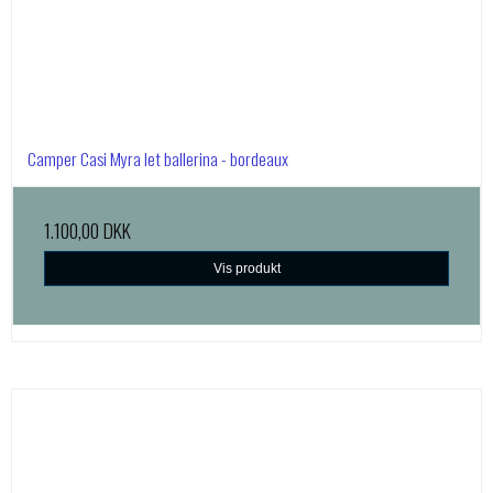
Camper Casi Myra let ballerina - bordeaux
1.100,00 DKK
Vis produkt