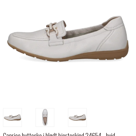
Caprice hyttesko i blødt hjorteskind 24654 - hvid