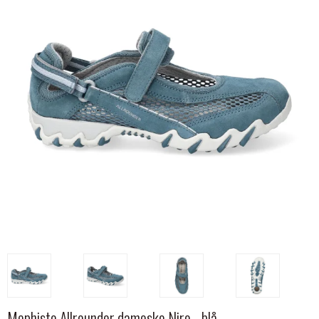
Mephisto Allrounder damesko Niro - blå