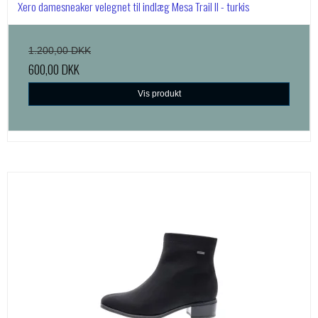
Xero damesneaker velegnet til indlæg Mesa Trail II - turkis
1.200,00 DKK
600,00 DKK
Vis produkt