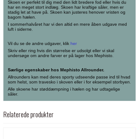
Skoen er perfekt til dig med den lidt bredere fod eller hvis du
har en meget stort indlæg. Skoen har kraftige såler, men er
stadig let at have på. Skoen kan justeres henover vristen og
bagom hælen.
I sommerhalvåret har vi den altid en mere åben udgave med
luft i siderne.
Vil du se de andre udgaver, klik
her
Skriv eller ring hvis din størrelse er udsolgt eller vi skal
undersøge om andre farver er på lager hos Mephisto.
Særlige egenskaber hos Mephisto Allrounder.
Allrounders kan med deres sporty udseende passe ind til hvad
som helst, som travesko i skoven eller i for eksempel storbyen.
Alle skoene har støddæmpning i hælen og har udtagelige
såler.
Relaterede produkter