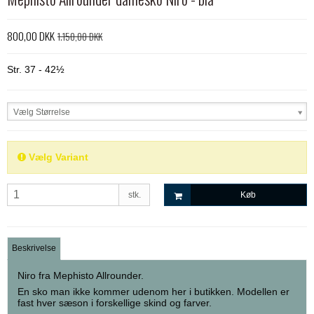
800,00 DKK
1.150,00 DKK
Str. 37 - 42½
Vælg Størrelse
Vælg Variant
stk.
Køb
Beskrivelse
Niro fra Mephisto Allrounder.
En sko man ikke kommer udenom her i butikken. Modellen er
fast hver sæson i forskellige skind og farver.