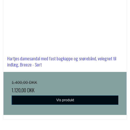
Hartjes damesandal med fast bagkappe og snørebånd, velegnet til
indlæg, Breeze - Sort
1.400,00 DKK
1.120,00 DKK
Vis produkt