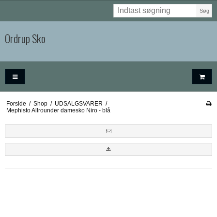
Søg
Ordrup Sko
Forside
/
Shop
/
UDSALGSVARER
/
Mephisto Allrounder damesko Niro - blå