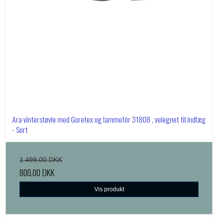
Ara vinterstøvle med Goretex og lammefór 31808 , velegnet til indlæg
- Sort
1.499,00 DKK
800,00 DKK
Vis produkt