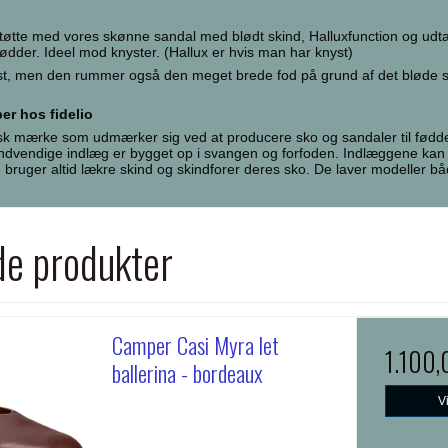
tøtte med vores skønne sandal med blødt skind, Halluxfunction og udt
fødder. Ideel mod knyster. (Hallux er hvis man har knyst)
st, men den rummer også den meget brede fod på grund af det bløde 
er hos fidelio
igsk mærke som udmærker sig ved at producere sko og sandaler til fødd
 indvendige indlæg er bygget op i svangen og forfoden. Indlæggene ka
 bruger altid lækre skind og skindforer deres sko. De laver modeller b
de produkter
Camper Casi Myra let
1.100
ballerina - bordeaux
V