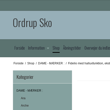
Ordrup Sko
Forside
Information
Shop
Åbningstider
Overvejer du indl
Forside
/
Shop
/
DAME - MÆRKER :
/
Fidelio med halluxfunktion, eks
Kategorier
DAME - MÆRKER :
Ara
Arche