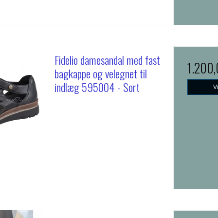
Fidelio damesandal med fast
1.200
bagkappe og velegnet til
indlæg 595004 - Sort
V