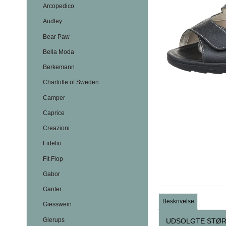
Arcopedico
Audley
Bear Paw
Bella Moda
Berkemann
Charlotte of Sweden
Camper
Caprice
Creazioni
Fidelio
Fit Flop
Gabor
Ganter
Beskrivelse
Giesswein
Glerups
UDSOLGTE STØR