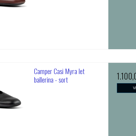
Camper Casi Myra let
1.100
ballerina - sort
V