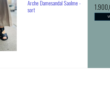
Arche Damesandal Saolme -
1.900
sort
V