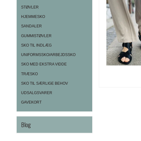
STØVLER
HJEMMESKO
SANDALER
GUMMISTØVLER
SKO TIL INDLÆG
UNIFORMSSKO/ARBEJDSSKO
SKO MED EKSTRA VIDDE
TRÆSKO
SKO TIL SÆRLIGE BEHOV
UDSALGSVARER
GAVEKORT
Blog