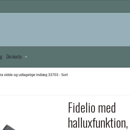
æg
Din konto
tra vidde og udtagelige indlæg 33703 - Sort
Fidelio med
halluxfunktion,