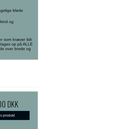
agelige bløde
skind og
er som kræver lidt
n tages op på ALLE
åde over brede og
,00 DKK
is produkt