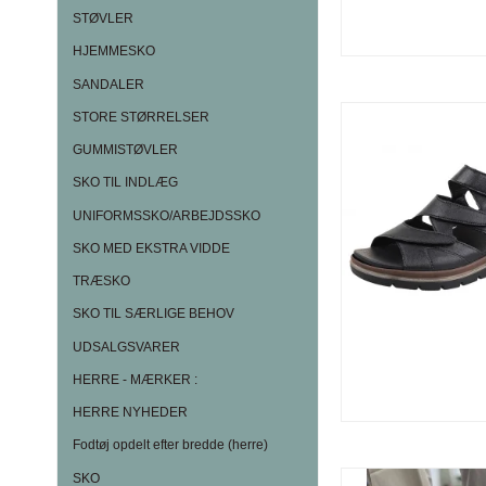
STØVLER
HJEMMESKO
SANDALER
STORE STØRRELSER
GUMMISTØVLER
SKO TIL INDLÆG
UNIFORMSSKO/ARBEJDSSKO
SKO MED EKSTRA VIDDE
TRÆSKO
SKO TIL SÆRLIGE BEHOV
UDSALGSVARER
HERRE - MÆRKER :
HERRE NYHEDER
Fodtøj opdelt efter bredde (herre)
SKO