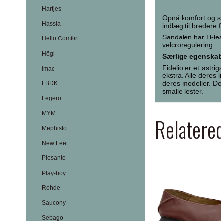
Hartjes
Opnå komfort og s
Hassia
indlæg til bredere 
Sandalen har H-le
Hello Comfort
velcroregulering.
Högl
Særlige egenskab
Fidelio er et østr
Imac
ekstra. Alle deres
deres modeller. De
LBDK
smalle lester.
Legero
MYM
Relatere
Mephisto
New Feet
Piesanto
Play-boy
Rohde
Saucony
Sebago