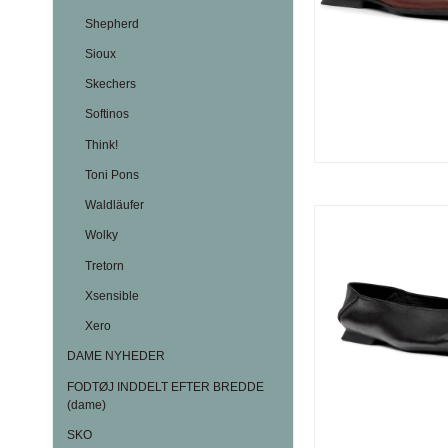
Shepherd
Sioux
Skechers
Softinos
Think!
Toni Pons
Waldläufer
Wolky
Tretorn
Xsensible
Xero
DAME NYHEDER
FODTØJ INDDELT EFTER BREDDE
(dame)
SKO