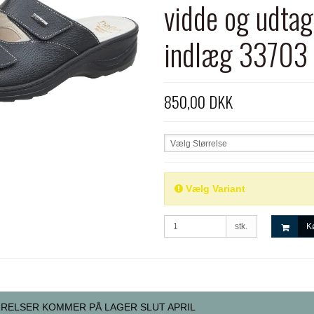
vidde og udtag
indlæg 33703 
850,00 DKK
Vælg Størrelse
Vælg Variant
stk.
K
RELSER KOMMER PÅ LAGER SLUT APRIL