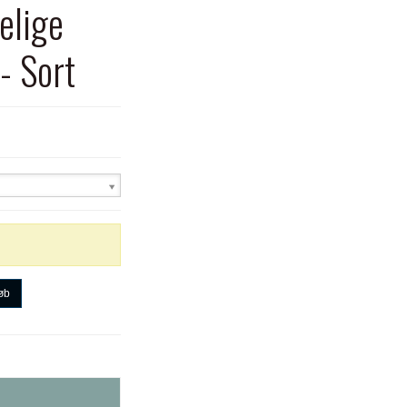
elige
- Sort
øb