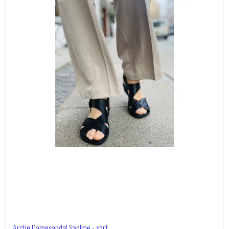
Arche Damesandal Saolme - sort