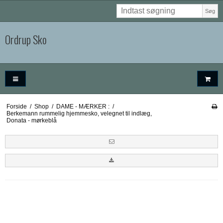
Søg
Ordrup Sko
Forside
/
Shop
/
DAME - MÆRKER :
/
Berkemann rummelig hjemmesko, velegnet til indlæg,
Donata - mørkeblå