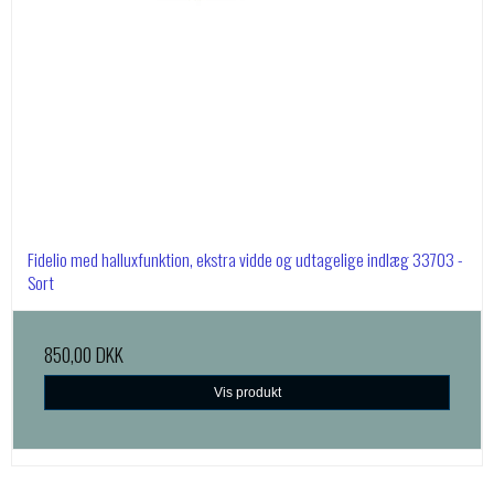
Fidelio med halluxfunktion, ekstra vidde og udtagelige indlæg 33703 -
Sort
850,00 DKK
Vis produkt