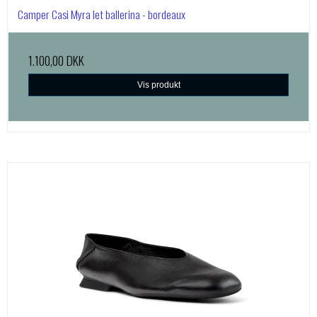
Camper Casi Myra let ballerina - bordeaux
1.100,00 DKK
Vis produkt