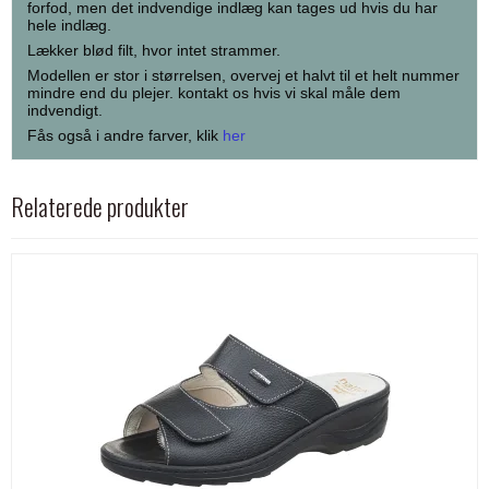
forfod, men det indvendige indlæg kan tages ud hvis du har
hele indlæg.
Lækker blød filt, hvor intet strammer.
Modellen er stor i størrelsen, overvej et halvt til et helt nummer
mindre end du plejer. kontakt os hvis vi skal måle dem
indvendigt.
Fås også i andre farver, klik
her
Relaterede produkter