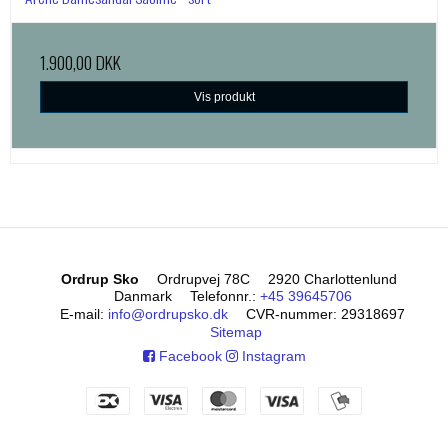
1.900,00 DKK
Vis produkt
Ordrup Sko
Ordrupvej 78C
2920 Charlottenlund
Danmark
Telefonnr.
:
+45 39645706
E-mail
:
info@ordrupsko.dk
CVR-nummer
:
29318697
Sitemap
Facebook
Instagram