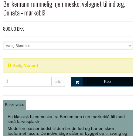
Berkemann rummelig hjemmesko, velegnet til indlæg,
Donata - mørkeblå
800,00 DKK
Vælg Størrelse
Vælg Variant
stk.
Køb
Beskrivelse
En klassisk hjemmesko fra Berkemann i en mørkeblå filt med
små farvesplash.
Modellen passer bedst til den brede fod og har en skøn
fodformet facon. De indvendige såler er bygget op til svang og